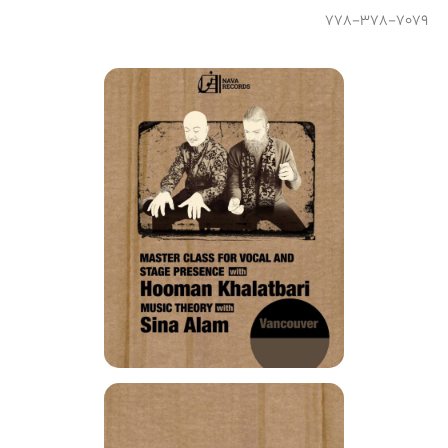
778-378-7079