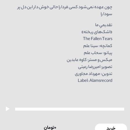
چون عهده نمی‌شود کسی فردا را حالی خوش دار این دل پر
سودا را
تقدیمیِ ما
«اشک‌های ریخته»
The Fallen Tears
کمانچه: سینا علم
پیانو: سحاب علم
میکس و مستر: کاوه عابدین
تصویر: امیررضا رعیتی
تدوین: مهرداد مجاوری
Label: Alamsrecord
خش‌کننده
وت
0
تومان
خرید