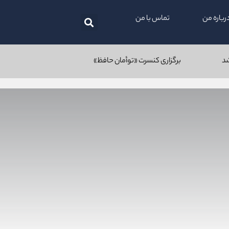
رباره من
تماس با من
برگزاری کنسرت «توأمان حافظ» با اجرای رشید کاکاوند و برادران علم